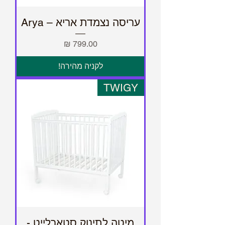
עריסה נצמדת אריא – Arya
מחיר
לקניה מהירה!
TWIGY
מיטה לתינוק סטארלייט -