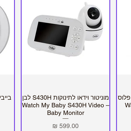
פלוס
מוניטור וידאו לתינוקות S430H לבן
בייבי סנס 7 פ
תצוגה מהירה
– Watch My Baby S430H Video
– 
Baby Monitor
מחיר