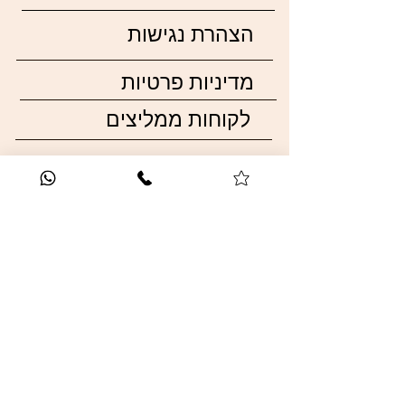
הצהרת נגישות
מדיניות פרטיות
לקוחות ממליצים
תקנון ותנאי שימוש
לאתר עו"ד סאיק
לחנות סאיקטיב בורג,
ברגים
אספקה טכנית ועיצוב
הבית
רשמו בווייז: סאיקטיב
קריית עקרון