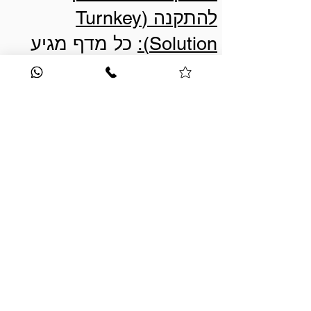
להתקנה (Turnkey
Solution):
כל מדף מגיע
אליכם כשהוא כבר קדוח
ומוכן, יחד עם מוטות
הפלדה הנסתרים והברגים
המתאימים, כך שתוכלו
ליהנות ממראה מרחף ונקי
ללא מאמץ.
פרטי יצירת קשר
טלפון:
02-