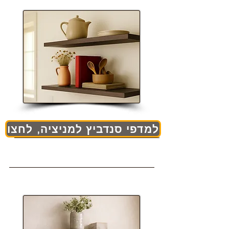
למדפי סנדביץ למניציה, לחצו