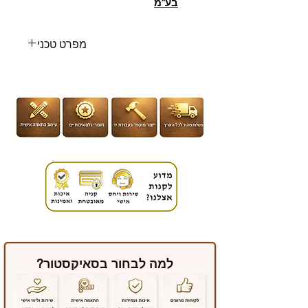
בע”מ
מפרט טכני
גיל : מגיל לידה
מידות : 85 (ר) 112 (ג) 85 (ע) ס”מ
למה לבחור בסאיקסטור?