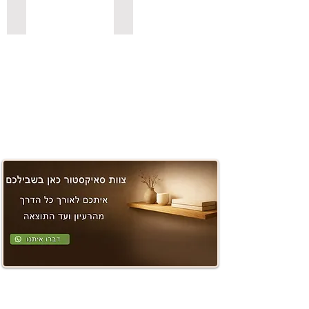
משטחים ובוצ'ר
למדפי סנדביץ למינציה בצבעים