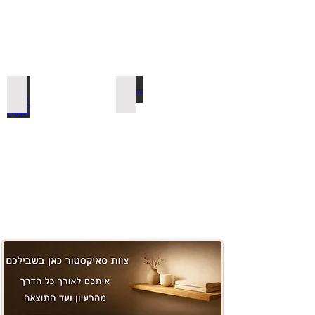
משטחים ובוצ'ר
למדפי סנדביץ למינציה בצבעים