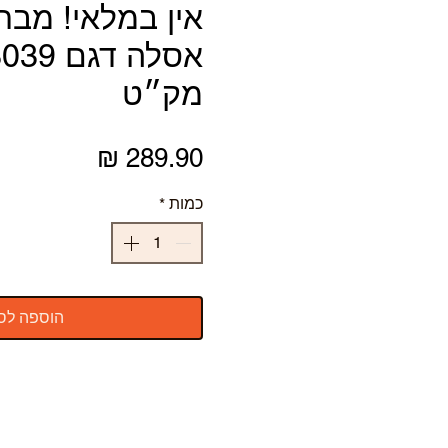
אין במלאי! מברש
מק״ט
מחיר
כמות
*
הוספה לס