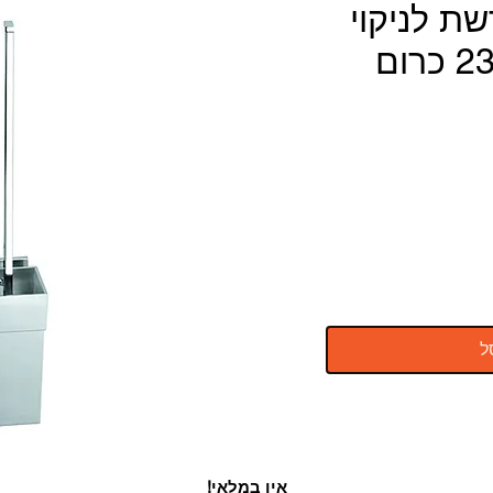
ת לניקוי
אסלה דגם 23039 כרום
ל
אין במלאי!