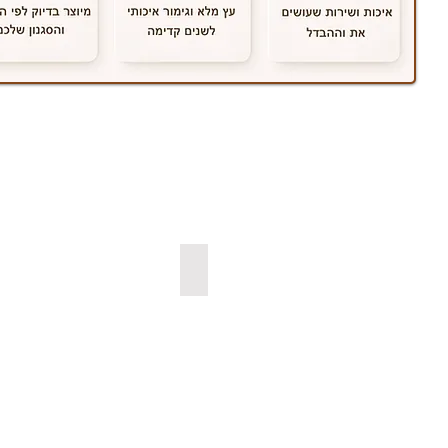
למדפי קוביה צפים
למדפי אורן ב