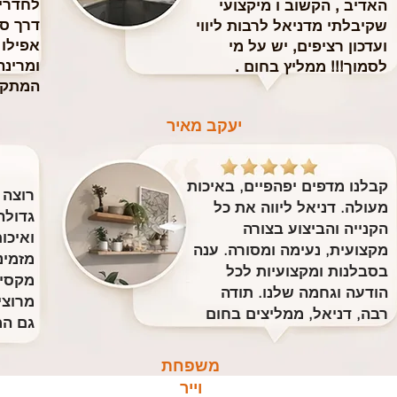
לחדרי 
האדיב , הקשוב ו מיקצועי
דרך ס
שקיבלתי מדניאל לרבות ליווי
אפילו
ועדכון רציפים, יש על מי
ומרינה
לסמוך!!! ממליץ בחום .
המתקי
יעקב מאיר
קבלנו מדפים יפהפיים, באיכות
רוצה 
מעולה. דניאל ליווה את כל
גדולה
הקנייה והביצוע בצורה
ואיכו
מקצועית, נעימה ומסורה. ענה
מזמינ
בסבלנות ומקצועיות לכל
מקסימ
הודעה וגחמה שלנו. תודה
מרוצי
רבה, דניאל, ממליצים בחום
גם המ
משפחת
וייר