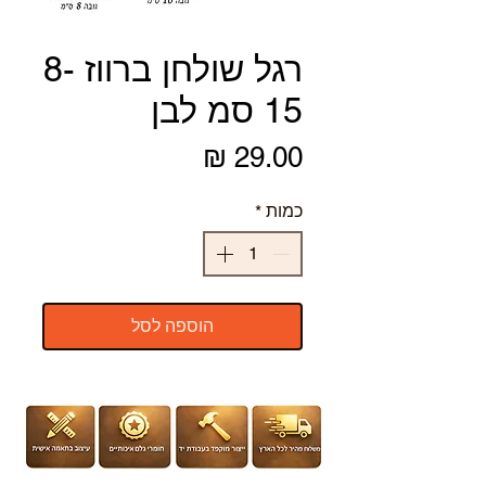
רגל שולחן ברווז 8-
15 סמ לבן
מחיר
כמות
*
הוספה לסל