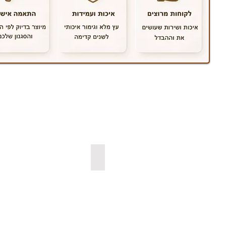
למדפי קוביה צפים
למדפי אורן ב