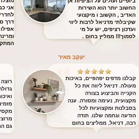
מוצלח
ביופיים ועולים על הציפיות אך
​אני כ
החשוב יותר הוא השירות
לחדרי 
האדיב , הקשוב ו מיקצועי
דרך ס
שקיבלתי מדניאל לרבות ליווי
אפילו
ועדכון רציפים, יש על מי
ומרינה
לסמוך!!! ממליץ בחום .
המתקי
יעקב מאיר
קבלנו מדפים יפהפיים, באיכות
רוצה 
מעולה. דניאל ליווה את כל
גדולה
הקנייה והביצוע בצורה
ואיכו
מקצועית, נעימה ומסורה. ענה
מזמינ
בסבלנות ומקצועיות לכל
מקסימ
הודעה וגחמה שלנו. תודה
מרוצי
רבה, דניאל, ממליצים בחום
גם המ