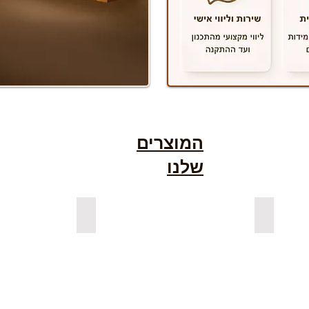
המוצרים
שלנו
גימור אגוז
למדפים צפים מעץ אורן מלא
למדפים צפ