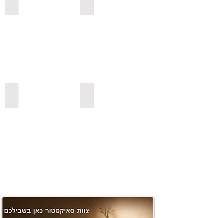
למדפי סנדביץ למינציה בגימור עץ
לשולחנות לסלון
משטחים ובוצ'ר
למדפי סנדביץ למינציה בצבעים