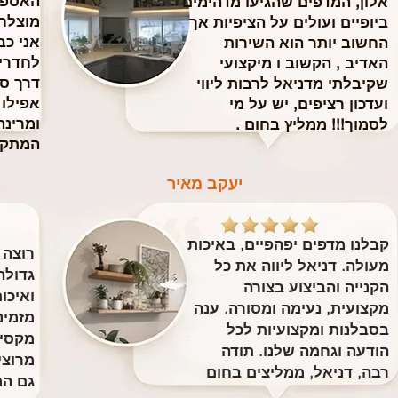
האספק
אלון, המדפים שהגיעו מדהימים
מוצלח
ביופיים ועולים על הציפיות אך
​אני כ
החשוב יותר הוא השירות
לחדרי 
האדיב , הקשוב ו מיקצועי
דרך ס
שקיבלתי מדניאל לרבות ליווי
אפילו
ועדכון רציפים, יש על מי
ומרינה
לסמוך!!! ממליץ בחום .
המתקי
יעקב מאיר
קבלנו מדפים יפהפיים, באיכות
רוצה 
מעולה. דניאל ליווה את כל
גדולה
הקנייה והביצוע בצורה
ואיכו
מקצועית, נעימה ומסורה. ענה
מזמינ
בסבלנות ומקצועיות לכל
מקסימ
הודעה וגחמה שלנו. תודה
מרוצי
רבה, דניאל, ממליצים בחום
גם המ