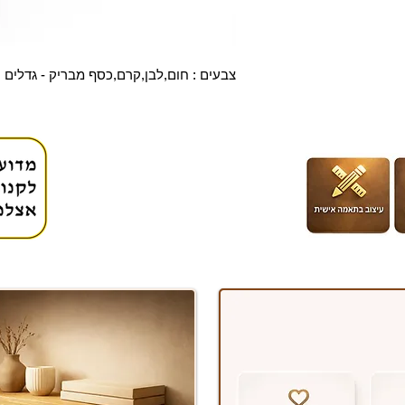
צבעים : חום,לבן,קרם,כסף מבריק - גדלים : 12 , 18, 24 ס"