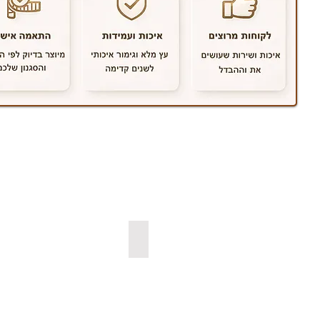
למדפי קוביה צפים
למדפי אורן ב