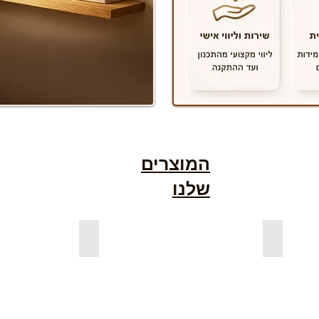
המוצרים
שלנו
גימור אגוז
למדפים צפים מעץ אורן מלא
למדפים צפ