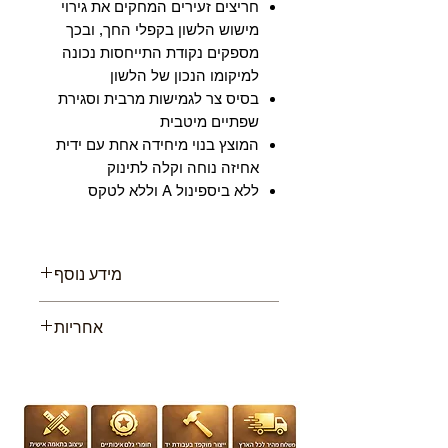
חריצים זעירים המחקים את גירוי
מישוש הלשון בקפלי החך, ובכך
מספקים נקודת התייחסות נכונה
למיקומו הנכון של הלשון
בסיס צר לגמישות מרבית וסגירת
שפתיים מיטבית
המוצץ בנוי מיחידה אחת עם ידית
אחיזה נוחה וקלה לתינוק
ללא ביספינול A וללא לטקס
מידע נוסף
מוצץ הסיליקון מסדרת
אחריות
“PhysioForma” המוצץ שמרגיע גם
את התינוקות וגם את הורים, במגוון
שם היבואן: דוורון יבוא ויצוא בע”מ
עיצובים ודגמים אופנתיים לתינוקות.
זוכה פרס מבדק ההורים לשנת