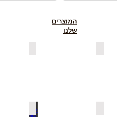
המוצרים
שלנו
גימור אגוז
למדפים צפים מעץ אורן מלא
למדפים צפ
ה בצבעים
למדפי סנדביץ למינציה בגימור עץ