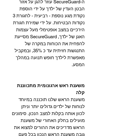
ה-SecureGuard עוזר להגן על אזור
הבטן העדין של ילדך על ידי הוספת
נקודת מגע נוספת - רביעית - לחגורת 3
נקודות הבטיחות. על ידי שמירת חגורת
הירכיים במצב אופטימלי מעל עצמות
האגן של ילדך, SecureGuard מסייעת
להפחית את הכוחות במקרה של
התנגשות חזיתית עד כ 35%, ובמקביל
מאפשרת לילדך חופש תנועה במהלך
המסע.
משענת ראש ארגונומית מתכווננת
קלה
משענת הראש שלנו תוכננה במיוחד
לנוחות של ילדים גדולים יותר וניתן
לכוון אותה בקלות למצב הנכון. סימונים
מועילים בחלק האחורי של משענת
הראש מדריכים את ההורים למצוא את
גובה משענת הראש הנכון בכל פעם