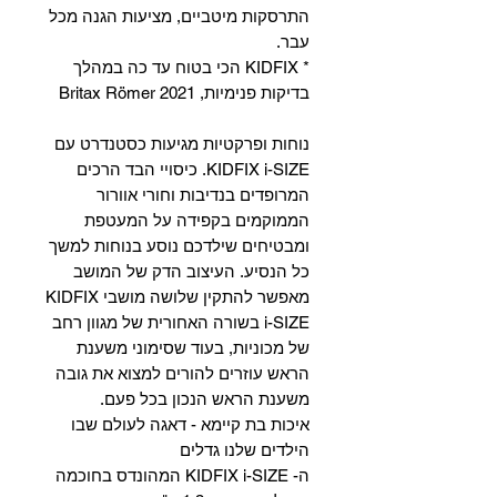
התרסקות מיטביים, מציעות הגנה מכל
עבר.
* KIDFIX הכי בטוח עד כה במהלך
בדיקות פנימיות, Britax Römer 2021
נוחות ופרקטיות מגיעות כסטנדרט עם
KIDFIX i-SIZE. כיסויי הבד הרכים
המרופדים בנדיבות וחורי אוורור
הממוקמים בקפידה על המעטפת
ומבטיחים שילדכם נוסע בנוחות למשך
כל הנסיע. העיצוב הדק של המושב
מאפשר להתקין שלושה מושבי KIDFIX
i-SIZE בשורה האחורית של מגוון רחב
של מכוניות, בעוד שסימוני משענת
הראש עוזרים להורים למצוא את גובה
משענת הראש הנכון בכל פעם.
איכות בת קיימא - דאגה לעולם שבו
הילדים שלנו גדלים
ה- KIDFIX i-SIZE המהונדס בחוכמה