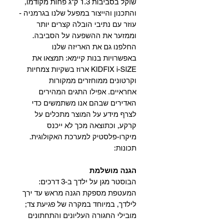
שוקל בסביבות 1.3 ק"ג פחות מקודמו,
והתכנון והייצור במפעל שלנו בגרמניה -
עוזר עם נתיבי הובלה קצרים יותר
וממזער את ההשפעה על הסביבה.
החלפנו גם את האריזה שלנו
באפשרויות בנות קיימא: תמצאו את
KIDFIX i-SIZE ארוז בשקיות צמחיות
וקרטונים ממוחזרים ממקורות
אחראיים. אפילו התגים המהירים
האדירים שבהם אנו משתמשים כדי
לצרף מידע על המוצר מתכלים על
קרקע, וכתוצאה מכך לא ייכנס
מיקרו-פלסטיק למערכת האקולוגית.
תכונות:
הגנה מושלמת
הבוסטר מגן על ילדך ב-3 דרכים:
המעטפת מספקת הגנה מראש עד ירך
לילדך, במיוחד במקרה של פגיעת צד;
מובילי החגורה העליונים והתחתונים