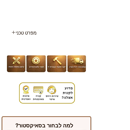
מפרט טכני
מתאים לילדים מגיל 3 שנים עד גיל
12
ממשקל 15-36 ק"ג
גובה ילד 100-150 ס"מ
משקל הכסא : 6.7 ק"ג
למה לבחור בסאיקסטור?