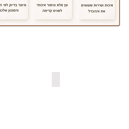
למדפי קוביה צפים
למדפי אורן ב