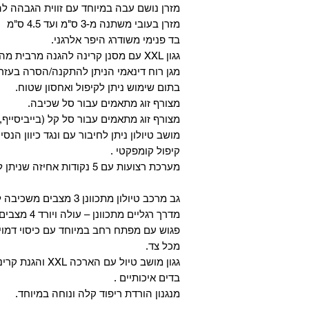
מזרן נושם עבה במיוחד עם זווית הגבהה ל
מזרן בעובי משתנה מ-3 ס"מ ועד 4.5 ס"מ
בד פנימי משודרג היפר אלרגני.
גגון XXL עם מסנן קרינה להגנה מרבית מהשמש.
מגן רוח דינאמי הניתן להתקנה/הסרה בעזר
בתום שימוש ניתן לקיפול ואחסון שטוח.
מצורף זוג מתאמים עבור סל שכיבה.
מצורף זוג מתאמים עבור סל קל (בייביסייף,מ
מושב טיולון ניתן לחיבור עם ונגד כיוון הנס
קיפול קומפקטי .
מערכת רצועות עם 5 נקודות אחיזה שניתן לשחרר בלחיצה אחת.
גב מרכב טיולון מתכוונן 3 מצבים משכיבה לישיבה.
מדרך רגליים מתכוונן – עולה ויורד 4 מצבים.
פגוש עם מפתח רחב במיוחד עם כיסוי דמוי
מכל צד.
גגון מושב טיול עם הארכה XXL והגנת קרינה להגנה מושלמת מפני השמש.
בדים איכותיים .
מנגנון הורדת ריפוד קלה ונוחה במיוחד.