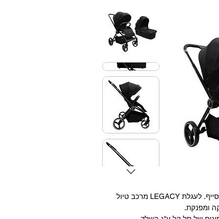
עגלה דו-כיוונית נוחה ופרקטית מבית בייבי סייף. לעגלת LEGACY מרכב טיול
ה ומפנקת.
גים של סל קל ע"ג השלד