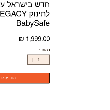
חדש בישראל עג
BabySafe
מחיר
כמות
*
הוספה לס
משקל : 9.8 ק"ג עם הטיולון / משקל השלד כ 6 ק"ג