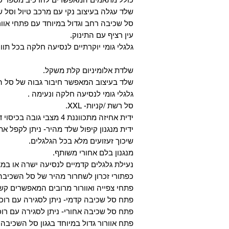
ם אחוריים) 59 ס"מ
שלד עגלה בעיצוב נקי עם מרכב טיול וסל ש
ת מתכווננת מעלה מטה
סל שכיבה רחב וגדול במיוחד עם פתחי אוו
גובה ידית 89-105 ס"מ
עין רציף עם התינוק.
בה משענת גב 50 ס"מ
גלגלי גומי יוקרתיים לנסיעה חלקה בכל תוו
רוחב מושב 32 ס"מ
עומק מושב 40 ס"מ
שלדת אלומיניום קלת משקל.
דל מזרן 31x76 ס"מ
שלד בעיצוב המאפשר חיבור גבוה של סל 
"מ
גלגלי גומי לנסיעה חלקה ונעימה .
משקל הסל שכ' 3.8 ק"ג
סל רשת /קניות- XXL.
 סלקל בעזרת המתאמים
ידית אחיזה מתכווננת 4 מצבי גובה בכיסוי דמוי עור יוקרתי.
המצורפים
ידית מנגנון קיפול שלד מהיר- ניתן לקפל את
הערכה כוללת:
שיכוך זעזועים מלא בכל הגלגלים.
שלד + טיולון
מנגנון בלם אחורי משותף.
אמבטיה) בצבע תואם
נעילת גלגלים קדמיים לנסיעה ישרה או במצב פתוח
מתאמים לסלקל
כפתורי זכרון לשחרור מהיר של סל השכיבה
פתחי צפייה ואוורור מרובים המאפשרים קשר
פתח סל שכיבה קדמי- ניתן לסגירה עם רוכ
פתח סל שכיבה אחורי- ניתן לסגירה עם רו
פתח אוורור גדול במיוחד בגגון סל השכיבה