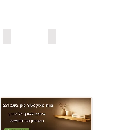
משטחים ובוצ'ר
למדפי סנדביץ למינציה בצבעים