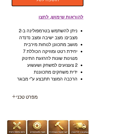
להוראות שימוש, לחצו
ניתן להשתמש בטרמפולינה ב-2
מצבים: מצב ישיבה ומצב נדנדה
מושב מתכוונן לנוחות מירבית
יחידת רטט ומוזיקה הכוללת 7
מנגינות שונות להרגעת התינוק
2 צעצועים למשחק ושעשוע
ידית משחקים מתכווננת
הרכבה המוצר תתבצע ע”י מבוגר
מפרט טכני
גיל :מלידה עד 18 ק”ג
משקל המוצר :3.3 ק”ג