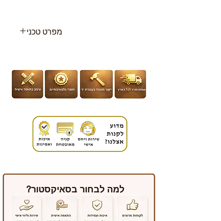
מפרט טכני
גיל :מ- 6 חודשים עד 36 חודשים
ועד 15 ק”ג
מידות : 85 (ר) 95 (ג) 57.5 (ע)
ס”מ
משקל המוצר :6.3 ק”ג
למה לבחור בסאיקסטור?