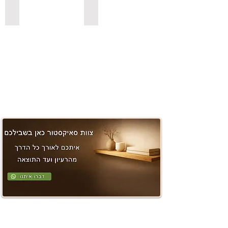
משטחים ובוצ'ר
למדפי סנדביץ למינציה בצבעים