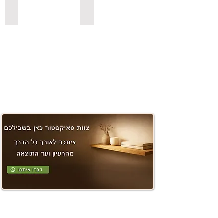
משטחים ובוצ'ר
למדפי סנדביץ למינציה בצבעים