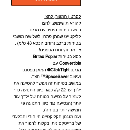
לסרטון המוצר, לחצו
להוראות שימוש, לחצו
כסא בטיחות היחיד עם מנגנון
קליקטייט שנותן פתרון לשלושה מושבי
בטיחות ברכב (רוחב הכסא 43 ס"מ) ,
צר מבחוץ ונוח מבפנים!
כסא בטיחות
Britax Poplar
Convertible
עם
מנגנון
ClickTight®
המוגן בפטנט
ועיצוב
SpaceSaver™
הצר.
במושב בטיחות זה אפשר להסיעה את
ילדך עד 22 ק"ג כנגד כיוון התנועה כדי
לשמור על נסיעה בטוחה של ילדך עוד
יותר (הנסיעה נגד כיוון התנועה פי
חמישה יותר בטוחה),
ועם מנגנון הקליקטייט הייחודי והבלעדי
של ברייטקס ניתן בקלות להפוך את
מושב הבטיחות לכיוון התנועה ככל