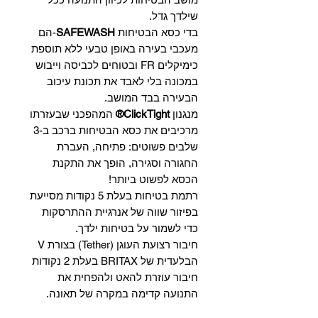
שילדך גדל.
בדי כסא הבטיחות
SAFEWASH
-הם
מעכבי בעירה באופן טבעי ללא תוספת
כימיקלים FR ובטוחים לכביסה וייבוש
במכונה בלי לאבד את תכונת עיכוב
הבעירה בבד המושב.
מנגנון
ClickTight®
המהפכני שבעזרתו
מרכיבים את כסא הבטיחות ברכב ב-3
שלבים פשוטים: פתיחה, העברת
החגורה וסגירה, הופך את התקנת
הכסא לפשוט ביותר!
רתמת בטיחות בעלת 5 נקודות מסייעת
בפיזור שווה של אנרגיית ההתרסקות
כדי לשמור על בטיחות ילדך.
חיבור רצועת העוגן (Tether) בצורת V
הבלעדית של BRITAX בעלת 2 נקודות
חיבור עוזרת להאט ולהפחית את
התנועה קדימה במקרה של תאונה.