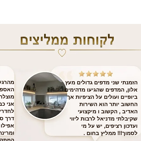
מהרגע 
הזמנתי שני מדפים גדולים מעץ
האספק
אלון, המדפים שהגיעו מדהימים
מוצלח
ביופיים ועולים על הציפיות אך
​אני כ
החשוב יותר הוא השירות
לחדרי 
האדיב , הקשוב ו מיקצועי
דרך ס
שקיבלתי מדניאל לרבות ליווי
אפילו
ועדכון רציפים, יש על מי
ומרינה
לסמוך!!! ממליץ בחום .
המתקי