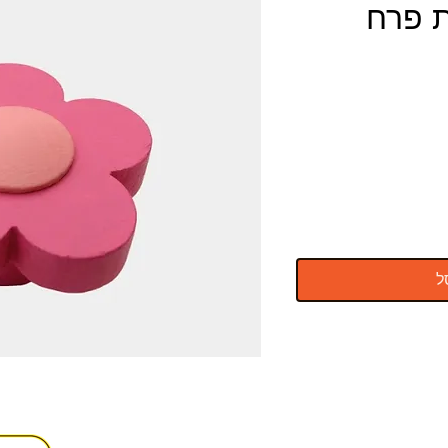
ת פרח
ל