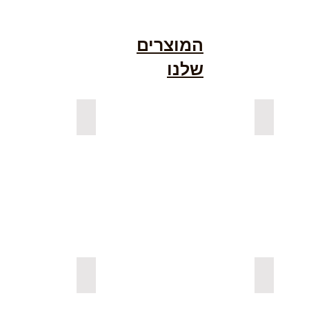
המוצרים
שלנו
גימור אגוז
למדפים צפים מעץ אורן מלא
למדפים צפ
ה בצבעים
למדפי סנדביץ למינציה בגימור עץ