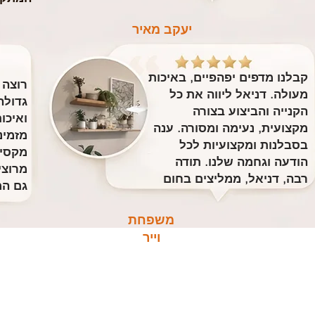
יעקב מאיר
קבלנו מדפים יפהפיים, באיכות
רוצה 
מעולה. דניאל ליווה את כל
גדולה
הקנייה והביצוע בצורה
ואיכו
מקצועית, נעימה ומסורה. ענה
מזמינ
בסבלנות ומקצועיות לכל
מקסימ
הודעה וגחמה שלנו. תודה
מרוצי
רבה, דניאל, ממליצים בחום
גם המ
משפחת
וייר