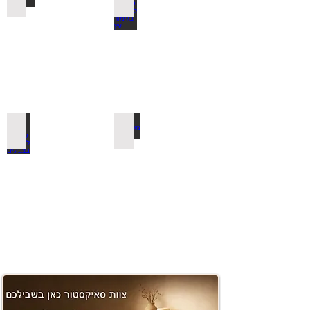
משטחים ובוצ'ר
למדפי סנדביץ למינציה בצבעים