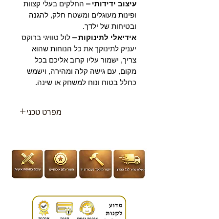
עיצוב ידידותי –
החלקים בעלי קצוות
ופינות מעוגלים ומשטח חלק, להגנה
ובטיחות של ילדך.
אידיאלי לתינוקות –
לול טוויגי ברוקס
יעניק לתינוקך את כל הנוחות שהוא
צריך, ישמור עליו קרוב אליכם בכל
מקום, עם גישה קלה ומהירה, וישמש
כחלל בטוח ונוח למשחק או שינה.
מפרט טכני
גיל: מגיל לידה ועד גיל 36
חודשים, ועד משקל 15 ק”ג
מידות: 100 (ר) 81 (ג) 87 (ע) ס”מ
מידות מזרן מומלצות: 95×83 ס”מ
משקל המוצר: 12 ק”ג