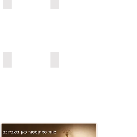
למדפי סנדביץ למינציה בגימור עץ
לשולחנות לסלון
משטחים ובוצ'ר
למדפי סנדביץ למינציה בצבעים