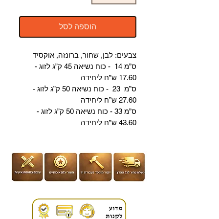
הוספה לסל
צבעים:
ל
בן,
ש
חור
,
ב
רונזה,
א
וקסיד
ס
”מ
14
-
כ
וח
נ
שיאה
5
4
ק
”ג
ל
זוג
-
0
17.6
ש
”ח ליחידה
ס
”מ
23
-
כ
וח
נ
שיאה
0
5
ק
”ג
ל
זוג
-
0
27.6
ש
”ח ליחידה
ס
”מ
33
-
כ
וח
נ
שיאה
0
5
ק
”ג
ל
זוג
-
0
43.6
ש
”ח ליחידה