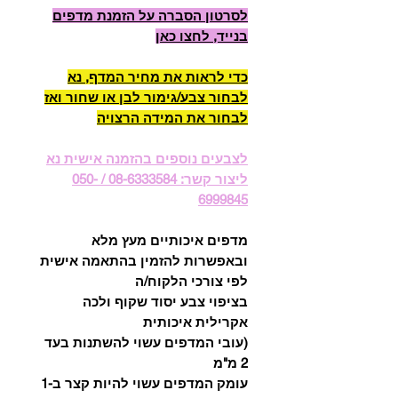
לסרטון הסברה על הזמנת מדפים
בנייד, לחצו כאן
כדי לראות את מחיר המדף, נא
לבחור צבע/גימור לבן או שחור ואז
לבחור את המידה הרצויה
לצבעים נוספים בהזמנה אישית נא
ליצור קשר: 08-6333584 / 050-
6999845
מדפים איכותיים מעץ מלא
ובאפשרות להזמין בהתאמה אישית
לפי צורכי הלקוח/ה
בציפוי צבע יסוד שקוף ולכה
אקרילית איכותית
(עובי המדפים עשוי להשתנות בעד
2 מ"מ
עומק המדפים עשוי להיות קצר ב-1