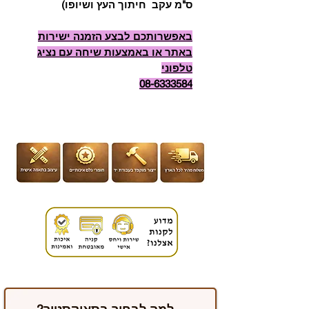
ס"מ עקב חיתוך העץ ושיופו)
באפשרותכם לבצע הזמנה ישירות
באתר או באמצעות שיחה עם נציג
טלפוני
08-6333584