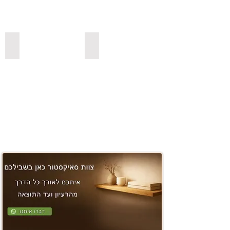
משטחים ובוצ'ר
למדפי סנדביץ למינציה בצבעים