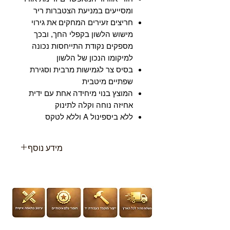
ומסייעים במניעת הצטברות ריר
חריצים זעירים המחקים את גירוי
מישוש הלשון בקפלי החך, ובכך
מספקים נקודת התייחסות נכונה
למיקומו הנכון של הלשון
בסיס צר לגמישות מרבית וסגירת
שפתיים מיטבית
המוצץ בנוי מיחידה אחת עם ידית
אחיזה נוחה וקלה לתינוק
ללא ביספינול A וללא לטקס
מידע נוסף
מוצץ הסיליקון מסדרת
“PhysioForma” המוצץ שמרגיע גם
את התינוקות וגם את הורים, במגוון
עיצובים ודגמים אופנתיים לתינוקות.
זוכה פרס מבדק ההורים לשנת