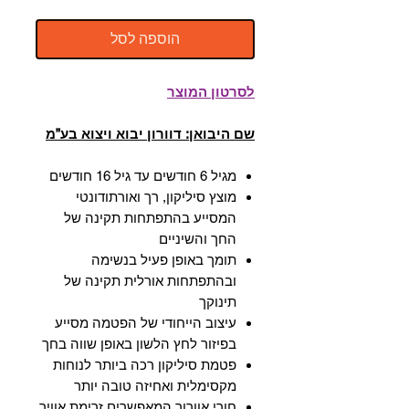
הוספה לסל
לסרטון המוצר
שם היבואן: דוורון יבוא ויצוא בע”מ
מגיל 6 חודשים עד גיל 16 חודשים
מוצץ סיליקון, רך ואורתודונטי
המסייע בהתפתחות תקינה של
החך והשיניים
תומך באופן פעיל בנשימה
ובהתפתחות אורלית תקינה של
תינוקך
עיצוב הייחודי של הפטמה מסייע
בפיזור לחץ הלשון באופן שווה בחך
פטמת סיליקון רכה ביותר לנוחות
מקסימלית ואחיזה טובה יותר
חורי אוורור המאפשרים זרימת אוויר