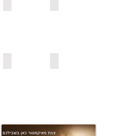
למדפי סנדביץ למינציה בגימור עץ
לשולחנות לסלון
משטחים ובוצ'ר
למדפי סנדביץ למינציה בצבעים