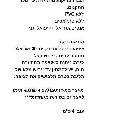
ועברו בדיקות מחמירות ע"י מכון
התקנים.
ללא PVC
ללא פתלאטים
אנטיבקטריאלי והיפואלרגני
הוראות ניקוי
ציפה: כביסה עדינה, עד 30 מע' צלז',
סחיטה עדינה, ייבוש בצל
ליבה: ניתנת לשטיפה תחת זרם
מים, יש להמתין עד ייבוש מלא של
הליבה בטרם מלבישים את הציפה.
מיוצר במידות 57X89 ו- 48X86 וניתן
לייצר גם במידות מיוחדות****
עובי 4 ס"מ