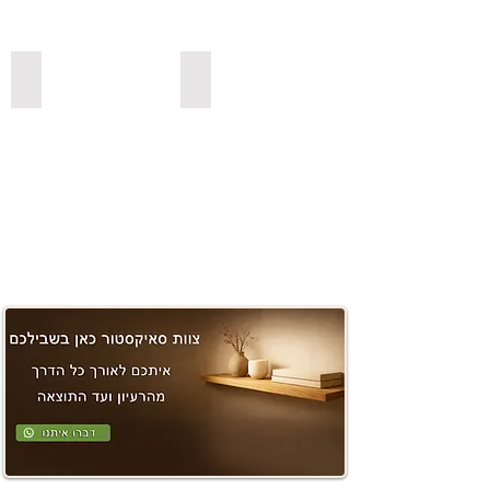
משטחים ובוצ'ר
למדפי סנדביץ למינציה בצבעים