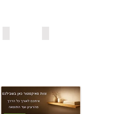
משטחים ובוצ'ר
למדפי סנדביץ למינציה בצבעים