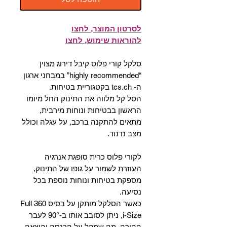
לסרטון המוצר, לחצו
להוראות שימוש, לחצו
סלקל קורי פלוס קיבל דירוג מצוין
“highly recommended” במבחני ארגון
ה- tcs.ch בקטגוריית בטיחות.
הסל קל מלווה את התינוק החל מיומו
הראשון בבטיחות ונוחות מירבית,
מתאים להתקנה ברכב, על עגלה וכולל
מצב נדנוד.
לקורי פלוס כרית סופגת אנרגיה
העוזרת לשמור על גופו של התינוק,
מספקת בטיחות ונוחות נוספת בכל
נסיעה.
כאשר הסלקל מותקן על בסיס Full 360
i-Size, ניתן לסובב אותו ב-90° לעבר
ההורה, מה שמקל על הכנסה והוצאה