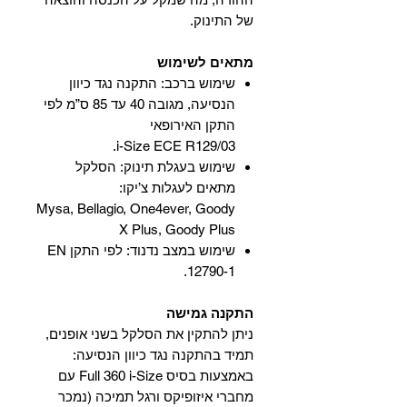
של התינוק.
מתאים לשימוש
שימוש ברכב: התקנה נגד כיוון
הנסיעה, מגובה 40 עד 85 ס”מ לפי
התקן האירופאי
i-Size ECE R129/03.
שימוש בעגלת תינוק: הסלקל
מתאים לעגלות צ’יקו:
Mysa, Bellagio, One4ever, Goody
X Plus, Goody Plus
שימוש במצב נדנוד: לפי התקן EN
12790-1.
התקנה גמישה
ניתן להתקין את הסלקל בשני אופנים,
תמיד בהתקנה נגד כיוון הנסיעה:
באמצעות בסיס Full 360 i-Size עם
מחברי איזופיקס ורגל תמיכה (נמכר