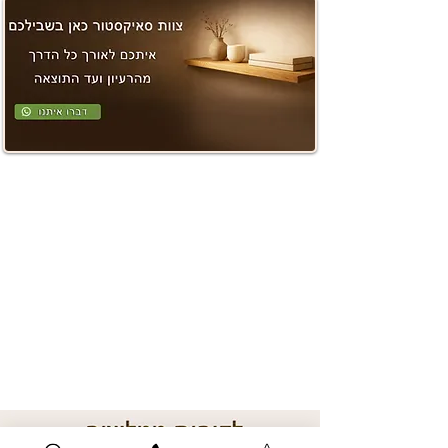
טיול בעגלה
בעזרת מתאמי “Fast-In” ניתן
להתאים את הסלקל לעגלות: Mysa,
Bellagio, One4ever, Goody X
Plus, Goody Plus
גגון
גגון עם הגנת UV50+ עמיד במים ,
קל לניקוי ואינו תלוי בידית הנשיאה.
מצויד בחלון הצצה לאוורור גדול יותר