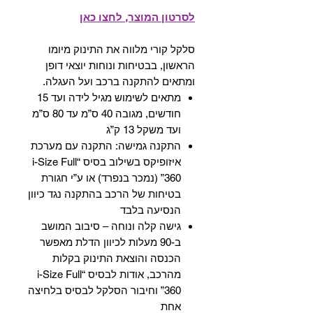
לסרטון המוצר, לחצו כאן
סלקל קורי מלווה את התינוק מיומו
הראשון, בבטיחות ונוחות יוצאי דופן
ומתאים להתקנה ברכב ועל העגלה.
מתאים לשימוש מגיל לידה ועד 15
חודשים, מגובה 40 ס”מ עד 80 ס”מ
ועד משקל 13 ק”ג
התקנה גמישה: התקנה עם מערכת
איזופיקס בשילוב בסיס “i-Size Full
360” (נמכר בנפרד) או ע”י חגורת
בטיחות של הרכב בהתקנה נגד כיוון
הנסיעה בלבד
גישה קלה ונוחה – סיבוב המושב
ב-90 מעלות לכיוון הדלת מאפשר
הכנסה והוצאת התינוק בקלות
מהרכב, אודות לבסיס “i-Size Full
360” וחיבור הסלקל לבסיס בלחיצה
אחת