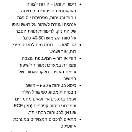
ריפודית ומגן – הודות לצורה
הארגונומית הריפודית מבטיחה
נוחות ובטיחות, מפחיתה / סופגת
אנרגיה ועוזרת לשמור על ראשו וגופו
של התינוק. לריפודית תווית הסבר
על טווח השימוש (40-60 ס”מ)
גגון UV50+ ודוחה מים להגנה מפני
רוח, אור ושמש
חורי אוורור – המעטפת עוצבה
ומצוידת במערכת אוורור לשיפור
זרימת האוויר בחלקו האחורי של
המושב
כיסא בטיחות i-Size – מושב
הבטיחות מסווג לפי גודל הילד
ועומד בתקנים אירופאים מחמירים
ובמבחני ריסוק קפדניים (תקן ECE
R129) לבטיחות רבה יותר.
מתאים לרכבים המצוידים במערכת
איזופיקס