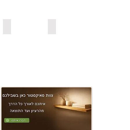
משטחים ובוצ'ר
למדפי סנדביץ למינציה בצבעים