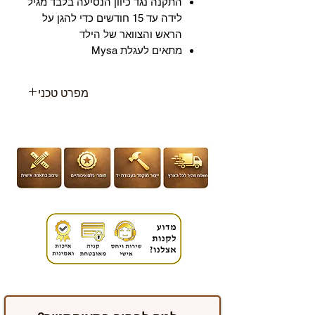
התקנה נגד כיוון הנסיעה בלבד מגיל
לידה עד 15 חודשים כדי להגן על
הראש והצוואר של הילד
מתאים לעגלת Mysa
מפרט טכני
גיל: לידה ועד 15 חודשים
מידות: 37 (ר) 63 (ג) 36 (ע) ס”מ
משקל: 4 ק”ג