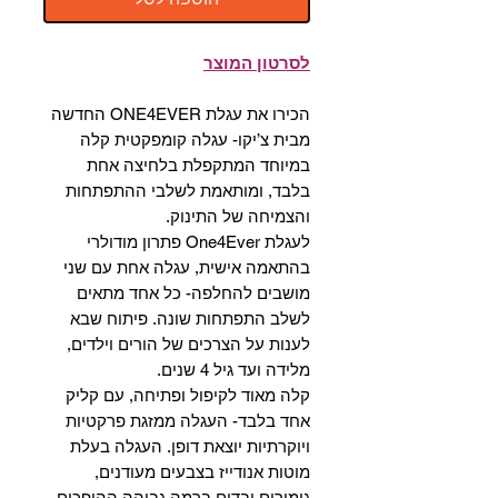
לסרטון המוצר
הכירו את עגלת ONE4EVER החדשה
מבית צ’יקו- עגלה קומפקטית קלה
במיוחד המתקפלת בלחיצה אחת
בלבד, ומותאמת לשלבי ההתפתחות
והצמיחה של התינוק.
לעגלת One4Ever פתרון מודולרי
בהתאמה אישית, עגלה אחת עם שני
מושבים להחלפה- כל אחד מתאים
לשלב התפתחות שונה. פיתוח שבא
לענות על הצרכים של הורים וילדים,
מלידה ועד גיל 4 שנים.
קלה מאוד לקיפול ופתיחה, עם קליק
אחד בלבד- העגלה ממזגת פרקטיות
ויוקרתיות יוצאת דופן. העגלה בעלת
מוטות אנודייז בצבעים מעודנים,
גימורים ובדים ברמה גבוהה ההופכים