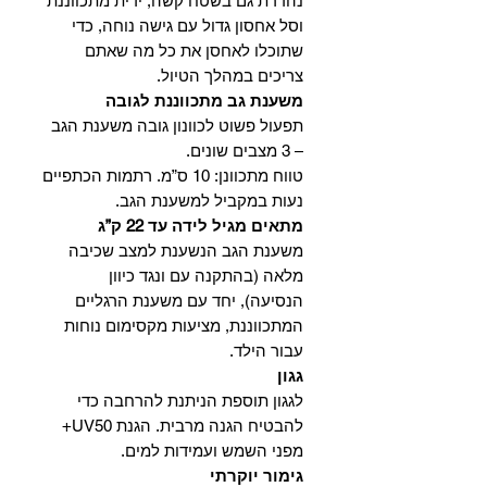
נהדרת גם בשטח קשה, ידית מתכווננת
וסל אחסון גדול עם גישה נוחה, כדי
שתוכלו לאחסן את כל מה שאתם
צריכים במהלך הטיול.
משענת גב מתכווננת לגובה
תפעול פשוט לכוונון גובה משענת הגב
– 3 מצבים שונים.
טווח מתכוונן: 10 ס”מ. רתמות הכתפיים
נעות במקביל למשענת הגב.
מתאים מגיל לידה עד 22 ק”ג
משענת הגב הנשענת למצב שכיבה
מלאה (בהתקנה עם ונגד כיוון
הנסיעה), יחד עם משענת הרגליים
המתכווננת, מציעות מקסימום נוחות
עבור הילד.
גגון
לגגון תוספת הניתנת להרחבה כדי
להבטיח הגנה מרבית. הגנת UV50+
מפני השמש ועמידות למים.
גימור יוקרתי