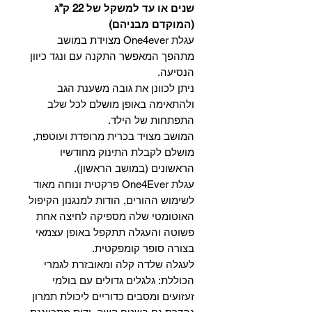
שנים או עד למשקל של 22 ק”ג
(המוקדם מבניהם)
עגלת One4ever מצוידת במושב
מתהפך המאפשר התקנה עם ונגד כיוון
הנסיעה.
ניתן לכוונן את גובה משענת הגב
ולהתאימה באופן מושלם לכל שלב
התפתחות של הילד.
המושב מצויד בכרית מרופדת ועוטפת,
מושלם לקבלת התינוק מחודשיו
הראשונים (במושב הראשון).
עגלת One4Ever פרקטית ונוחה מאוד
לשימוש ההורים, הודות למנגנון הקיפול
האוטומטי שלה מספיקה לחיצה אחת
פשוטה והעגלה תתקפל באופן עצמאי
בצורה סופר קומפקטית.
לעגלה שלדה קלה ומאובזרת לגמרי
הכוללת: גלגלים גדולים עם בולמי
זעזועים ומסבים כדוריים ליכולת תמרון