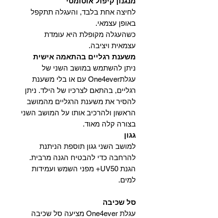
מנגנון קיפול אוטומטי
לחיצה אחת בלבד, והעגלה תתקפל
באופן עצמאי.
כשהעגלה מקופלת היא עומדת
עצמאית ויציבה.
משענת רגליים בהתאמה אישית
ניתן להשתמש במושב השני של
עגלתOne4ever עם או בלי משענת
רגליים, בהתאם לצרכיו של הילד. ניתן
להסיר את משענת הרגליים מהמושב
הראשון ולהרכיב אותו על המושב השני
בצורה קלה מאוד.
גגון
למושב השני גגון תוספת הניתנת
להרחבה כדי להבטיח הגנה מרבית.
הגנת UV50+ מפני השמש ועמידות
למים.
סל שכיבה
עגלת One4ever מציעה סל שכיבה