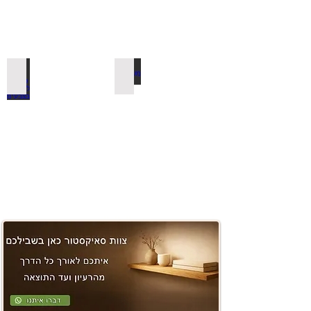
משטחים ובוצ'ר
למדפי סנדביץ למינציה בצבעים