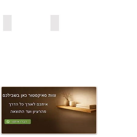
משטחים ובוצ'ר
למדפי סנדביץ למינציה בצבעים