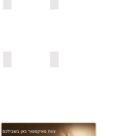
למדפי סנדביץ למינציה בגימור עץ
לשולחנות לסלון
משטחים ובוצ'ר
למדפי סנדביץ למינציה בצבעים