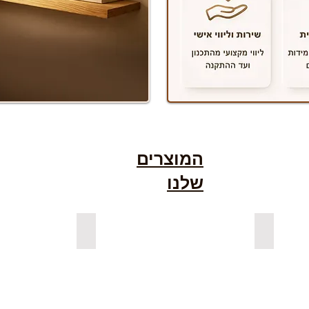
המוצרים
שלנו
גימור אגוז
למדפים צפים מעץ אורן מלא
למדפים צפ