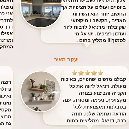
האספק
אלון, המדפים שהגיעו מדהימים
מוצלח
ביופיים ועולים על הציפיות אך
​אני כ
החשוב יותר הוא השירות
לחדרי 
האדיב , הקשוב ו מיקצועי
דרך ס
שקיבלתי מדניאל לרבות ליווי
אפילו
ועדכון רציפים, יש על מי
ומרינה
לסמוך!!! ממליץ בחום .
המתקי
יעקב מאיר
קבלנו מדפים יפהפיים, באיכות
רוצה 
מעולה. דניאל ליווה את כל
גדולה
הקנייה והביצוע בצורה
ואיכו
מקצועית, נעימה ומסורה. ענה
מזמינ
בסבלנות ומקצועיות לכל
מקסימ
הודעה וגחמה שלנו. תודה
מרוצי
רבה, דניאל, ממליצים בחום
גם המ