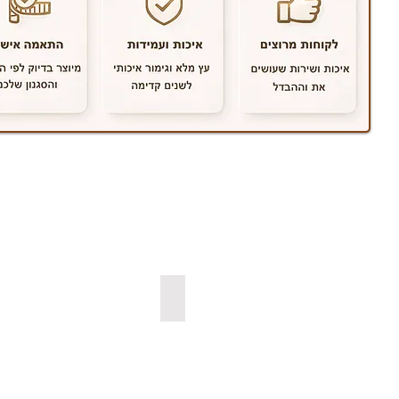
למדפי קוביה צפים
למדפי אורן ב