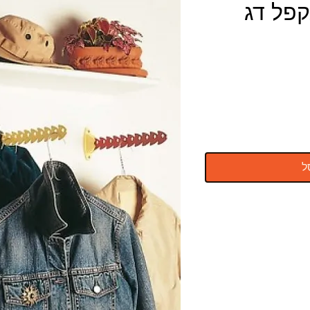
קפל דג
ל