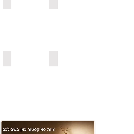
למדפי סנדביץ למינציה בגימור עץ
לשולחנות לסלון
משטחים ובוצ'ר
למדפי סנדביץ למינציה בצבעים