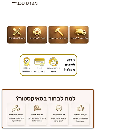
מפרט טכני
גיל :מגיל לידה ומעלה
מידות : 80 (ר) 3 (ג) 80 (ע) ס”מ
משקל המוצר :1 ק”ג
למה לבחור בסאיקסטור?