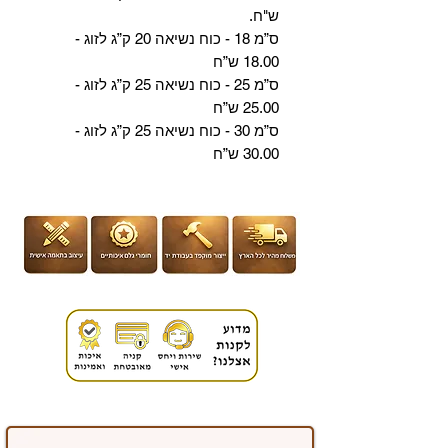
ש"ח
.
ס
”מ
18
-
כ
וח
נ
שיאה
0
2
ק
”ג
ל
זוג
-
0
18.0
ש
”ח
ס
”מ
25
-
כ
וח
נ
שיאה
5
2
ק
”ג
ל
זוג
-
0
25.0
ש
”ח
ס
”מ 30
-
כ
וח
נ
שיאה
5
2
ק
”ג
ל
זוג
-
0
30.0
ש
”ח