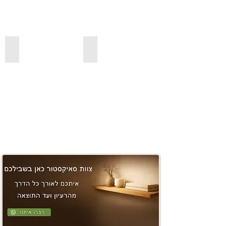
משטחים ובוצ'ר
למדפי סנדביץ למינציה בצבעים