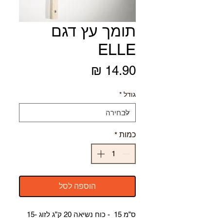
תומך עץ דגם
ELLE
מחיר
גודל
*
כמות
*
הוספה לסל
ס
”מ
15
-
כ
וח
נ
שיאה
0
2
ק
”ג
ל
זוג
-15