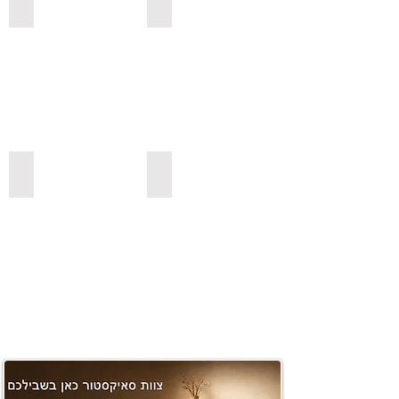
למדפי סנדביץ למינציה בגימור עץ
לשולחנות לסלון
משטחים ובוצ'ר
למדפי סנדביץ למינציה בצבעים