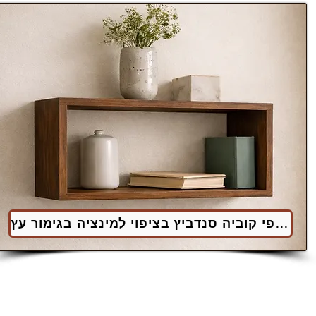
למדפי קוביה סנדביץ בציפוי למינציה בגימור עץ