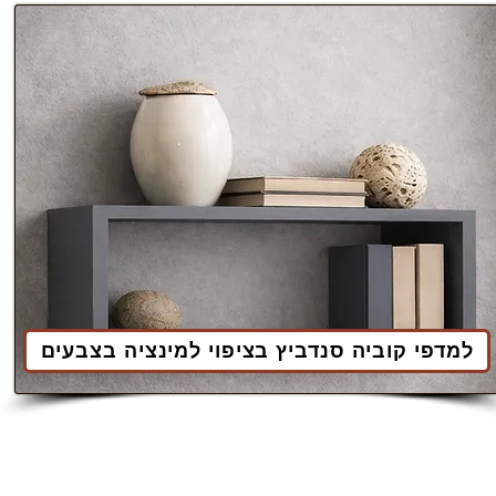
למדפי קוביה סנדביץ בציפוי למינציה בצבעים