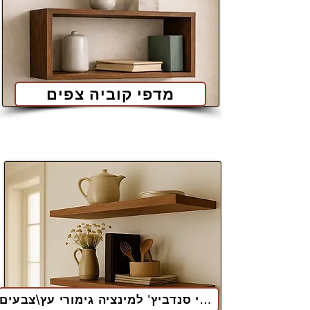
מדפי קוביה צפים
מדפי סנדביץ' למינציה גימורי עץ\צבעים