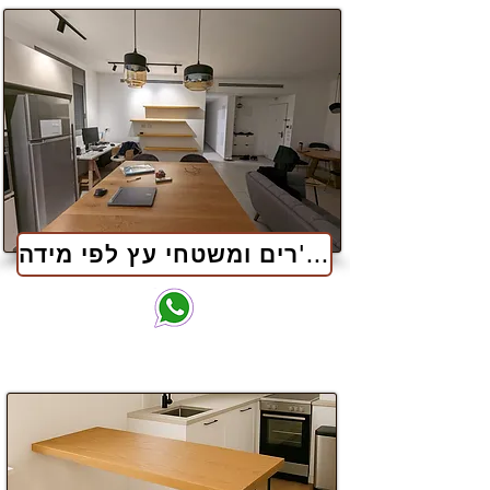
בוצ'רים ומשטחי עץ לפי מידה